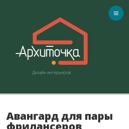
C
Дизайн интерьеров
Авангард для пары
фрилансеров