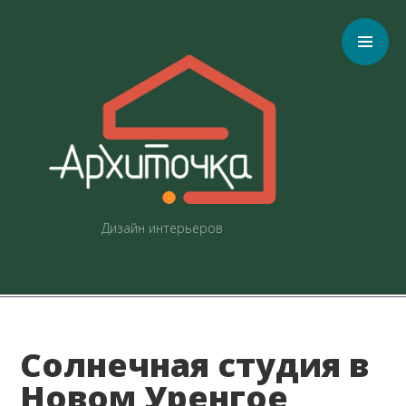
C
Дизайн интерьеров
Солнечная студия в
Новом Уренгое